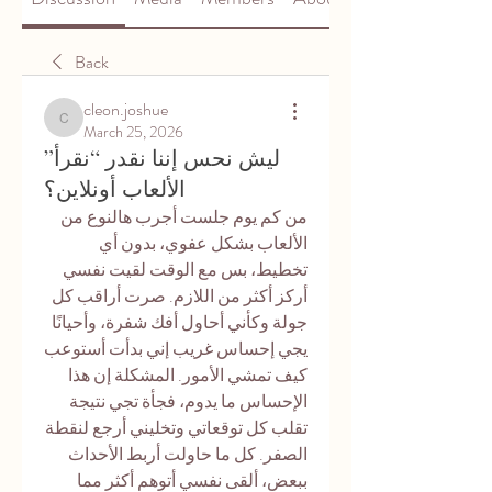
Back
cleon.joshue
cleon.joshue
March 25, 2026
ليش نحس إننا نقدر “نقرأ”
الألعاب أونلاين؟
من كم يوم جلست أجرب هالنوع من 
الألعاب بشكل عفوي، بدون أي 
تخطيط، بس مع الوقت لقيت نفسي 
أركز أكثر من اللازم. صرت أراقب كل 
جولة وكأني أحاول أفك شفرة، وأحيانًا 
يجي إحساس غريب إني بدأت أستوعب 
كيف تمشي الأمور. المشكلة إن هذا 
الإحساس ما يدوم، فجأة تجي نتيجة 
تقلب كل توقعاتي وتخليني أرجع لنقطة 
الصفر. كل ما حاولت أربط الأحداث 
ببعض، ألقى نفسي أتوهم أكثر مما 