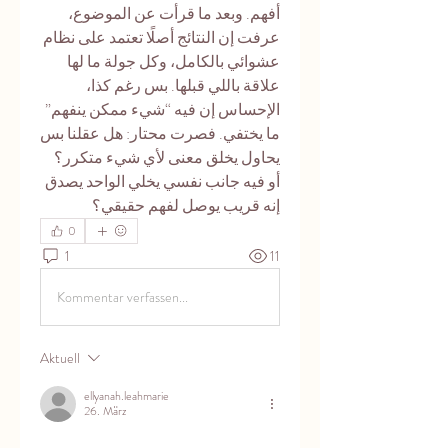
أفهم. وبعد ما قرأت عن الموضوع، 
عرفت إن النتائج أصلًا تعتمد على نظام 
عشوائي بالكامل، وكل جولة ما لها 
علاقة باللي قبلها. بس رغم كذا، 
الإحساس إن فيه “شيء ممكن ينفهم” 
ما يختفي. فصرت محتار: هل عقلنا بس 
يحاول يخلق معنى لأي شيء متكرر؟ 
أو فيه جانب نفسي يخلي الواحد يصدق 
إنه قريب يوصل لفهم حقيقي؟
0
1
11
Kommentar verfassen...
Aktuell
ellyanah.leahmarie
26. März