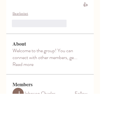
👍
Bearbeitet
Gefällt mir
Antworten
About
Welcome to the group! You can
connect with other members, ge
...
Read more
Members
Johnson Charles
Follow
Sanjay Kokate
Follow
cleon.joshue
Follow
cleon.joshue
John Wick
Follow
Fyre Smith
Follow