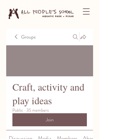
Groups
Craft, activity and
play ideas
Public
·
35 members
Join
Discussion
Media
Members
About