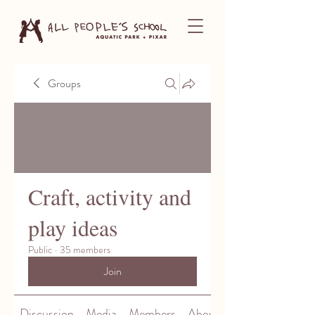
Groups
Craft, activity and
play ideas
Public
·
35 members
Join
Discussion
Media
Members
About