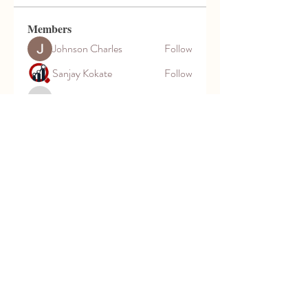
Members
Johnson Charles
Follow
Sanjay Kokate
Follow
cleon.joshue
Follow
cleon.joshue
John Wick
Follow
Fyre Smith
Follow
See All Members (35)
Aquatic Park School
830 Heinz Ave